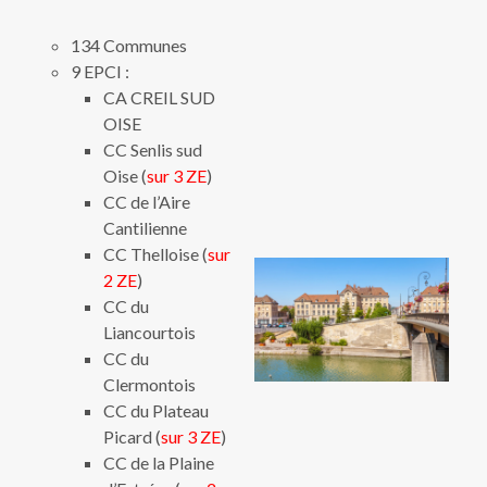
134 Communes
9 EPCI :
CA CREIL SUD
OISE
CC Senlis sud
Oise (
sur 3 ZE
)
CC de l’Aire
Cantilienne
CC Thelloise (
sur
2 ZE
)
CC du
Liancourtois
CC du
Clermontois
CC du Plateau
Picard (
sur 3 ZE
)
CC de la Plaine