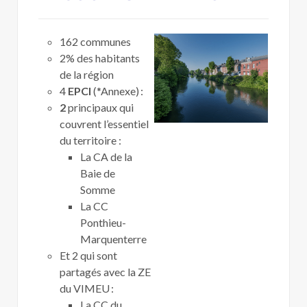
162 communes
2% des habitants
de la région
4
EPCI
(*Annexe) :
2
principaux qui
couvrent l’essentiel
du territoire :
La CA de la
Baie de
Somme
La CC
Ponthieu-
Marquenterre
Et 2 qui sont
partagés avec la ZE
du VIMEU :
La CC du