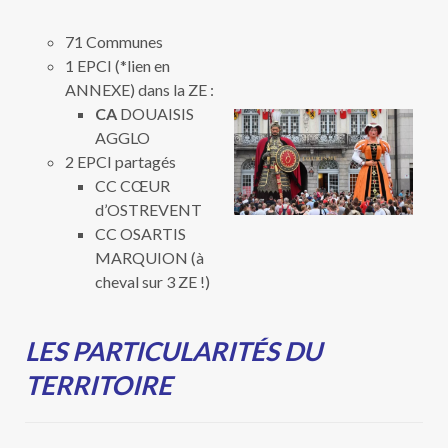
71 Communes
1 EPCI (*lien en
ANNEXE) dans la ZE :
CA
DOUAISIS
AGGLO
2 EPCI partagés
CC CŒUR
d’OSTREVENT
CC OSARTIS
MARQUION (à
cheval sur 3 ZE !)
LES PARTICULARITÉS DU
TERRITOIRE