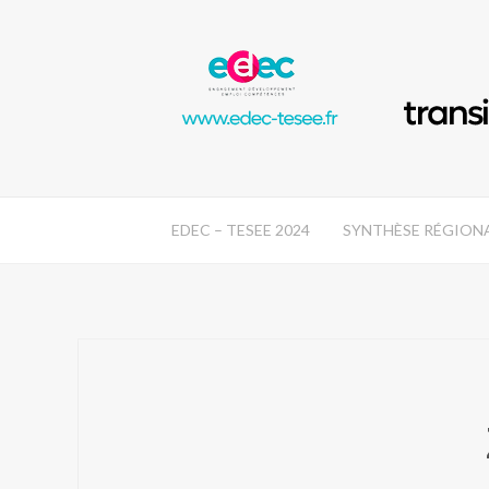
EDEC – TESEE 2024
SYNTHÈSE RÉGION