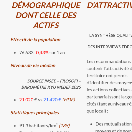
DÉMOGRAPHIQUE
D’ATTRACTI
DONT CELLE DES
ACTIFS
LA SYNTHÈSE QUALIT
Effectif de la population
DES INTERVIEWS EDEC 
76 633
-0,43%
sur 1 an
Les recommandations
Niveau de vie médian
soutenir l’attractivité 
territoire ont permis
SOURCE INSEE – FILOSOFI –
d’identifier des moyen
BAROMÈTRE KYU MEDEF 2025
les actions collectives 
partenariatssont larg
21 020
€ vs
21 420 €
(HDF)
cités (tant au niveau r
que local) :
Statistiques principales
Des mutualisation
91,3 habitants/km²
(188)
moyens et de nouv