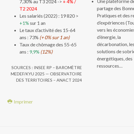
Une plateforme d
7,30% au T3 2024 ->
+ 4% /
partage des Bonn
T2 2024
Pratiques et des r
Les salariés (2022) : 19 820 >
d’expériences (To
+1%
sur 1 an
vers les économie
Le taux d’activité des 15-64
d’énergie, la
ans : 73%
(+ 0% sur 1 an)
décarbonation, le
Taux de chômage des 55-65
solutions de sobri
ans :
9,9%
(12%)
énergétiques, des
ressources…
SOURCES : INSEE RP – BAROMÈTRE
MEDEF/KYU 2025 — OBSERVATOIRE
DES TERRITOIRES – ANACT 2024
Imprimer