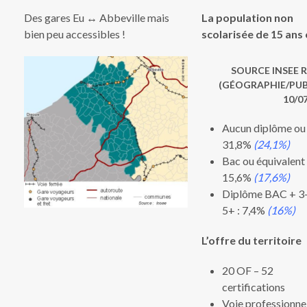
Des gares Eu ↔ Abbeville mais
La population non
bien peu accessibles !
scolarisée de 15 ans 
SOURCE INSEE R
(GÉOGRAPHIE/PUB
10/0
Aucun diplôme ou
31,8%
(24,1%)
Bac ou équivalent 
15,6%
(17,6%)
Diplôme BAC + 3-
5+ : 7,4%
(16%)
L’offre du territoire
20 OF – 52
certifications
Voie professionnel