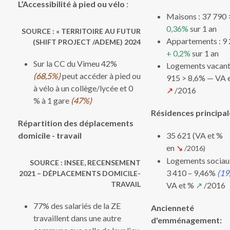
L’Accessibilité à pied ou vélo
:
Maisons : 37 790
0,36%
sur 1 an
SOURCE : « TERRITOIRE AU FUTUR
Appartements : 9 
(SHIFT PROJECT /ADEME) 2024
+ 0,2%
sur 1 an
Sur la CC du Vimeu 42%
Logements vacants
(68,5%)
peut accéder à pied ou
915 > 8,6% — VA 
à vélo à un collège/lycée et 0
↗
/2016
% à 1 gare
(47%)
Résidences principale
Répartition des déplacements
domicile - travail
35 621 (VA et %
en
↘
/2016)
Logements sociaux
SOURCE : INSEE, RECENSEMENT
3 410 – 9,46%
(19
2021 – DÉPLACEMENTS DOMICILE-
TRAVAIL​​
VA et %
↗
/2016
77% des salariés de la ZE
Ancienneté
travaillent dans une autre
d'emménagement: