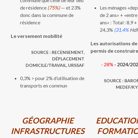
commune que celle de leur lieu
de résidence
(75%)
— et 23%
Les ménages «depu
donc dans la commune de
de 2 ans» + «entre
résidence
ans» : Total : 8,9 +
24,3%
(31,4%
HdF
Le versement mobilité
Les autorisations de
permis de construir
SOURCE : RECENSEMENT,
DÉPLACEMENT
- 28%
- 2024/20
DOMICILE/TRAVAIL, URSSAF​​
0,3% > pour 2% d’utilisation de
SOURCE : BAR
transports en commun
MEDEF/KY
GÉOGRAPHIE
EDUCATION
INFRASTRUCTURES
FORMATI