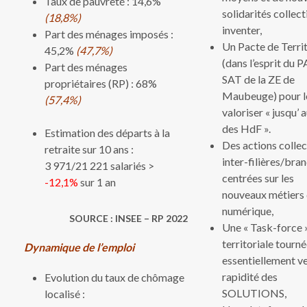
Taux de pauvreté : 14,6%
solidarités collect
(18,8%)
inventer,
Part des ménages imposés :
Un Pacte de Terri
45,2%
(47,7%)
(dans l’esprit du
Part des ménages
SAT de la ZE de
propriétaires (RP) : 68%
Maubeuge) pour l
(57,4%)
valoriser « jusqu’ 
des HdF ».
Estimation des départs à la
Des actions collec
retraite sur 10 ans :
inter-filières/bra
3 971/21 221 salariés >
centrées sur les
-12,1%
sur 1 an
nouveaux métiers
numérique,
SOURCE : INSEE – RP 2022
Une « Task-force 
territoriale tourn
Dynamique de l’emploi
essentiellement ve
rapidité des
Evolution du taux de chômage
SOLUTIONS,
localisé :