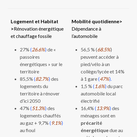
Logement et Habitat
Mobilité quotidienne
>
>
Rénovation énergétique
Dépendance à
et chauffage fossile
l’automobile
27%
(
26.6%
)
de «
56,5 % (
68.5%
)
passoires
peuvent accéder à
énergétiques » sur le
pied/vélo à un
territoire
collège/lycée et 14%
85,5%
(
82.7%
)
des
à 1 gare
(
47%
).
logements du
1,5 %
(
1.6%
)
du parc
territoire à rénover
automobile local
d’ici 2050
électrifié
47%
(
51.3%
)
des
16,4%
(
13.9%
)
des
logements chauffés
ménages sont en
au gaz + 9,7%
(
9.1%
)
précarité
au fioul
énergétique
due au