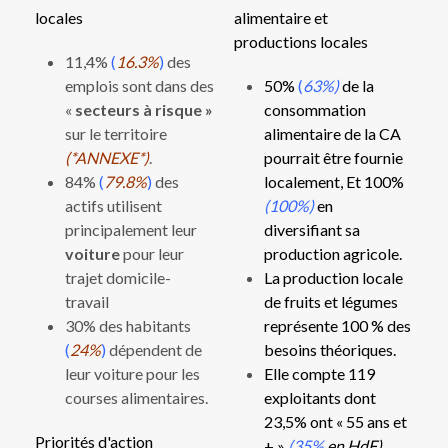
locales
alimentaire et
productions locales
11,4%
(
16.3%
)
des
emplois sont dans des
50%
(
63%)
de la
«
secteurs à risque »
consommation
sur le territoire
alimentaire de la CA
(*ANNEXE*)
.
pourrait être fournie
84%
(
79.8%
)
des
localement, Et 100%
actifs utilisent
(100%)
en
principalement leur
diversifiant sa
voiture
pour leur
production agricole.
trajet domicile-
La production locale
travail
de fruits et légumes
30% des habitants
représente 100 % des
(
24%
)
dépendent de
besoins théoriques.
leur voiture pour les
Elle compte 119
courses alimentaires.
exploitants dont
23,5% ont « 55 ans et
Priorités d'action
+ »
(35%
en HdF)